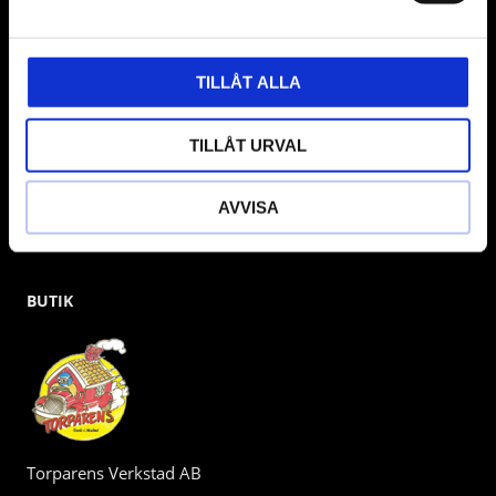
gärna om vad som helst då vi gör vårt yttersta för att hjälpa
kunden.
TILLÅT ALLA
TILLÅT URVAL
AVVISA
BUTIK
Torparens Verkstad AB