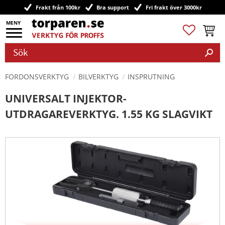
Frakt från 100kr
Bra support
Fri frakt över 3000kr
Meny
Favoriter
Kundv
FORDONSVERKTYG
BILVERKTYG
INSPRUTNING
UNIVERSALT INJEKTOR-
UTDRAGAREVERKTYG. 1.55 KG SLAGVIKT