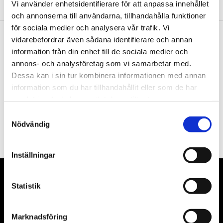
Vi använder enhetsidentifierare för att anpassa innehållet
och annonserna till användarna, tillhandahålla funktioner
för sociala medier och analysera vår trafik. Vi
vidarebefordrar även sådana identifierare och annan
Nyhetsbrev
information från din enhet till de sociala medier och
annons- och analysföretag som vi samarbetar med.
Dessa kan i sin tur kombinera informationen med annan
information som du har tillhandahållit eller som de har
samlat in när du har använt deras tjänster.
PRENUMERERA
Samtyckesval
Nödvändig
Dina personuppgifter behandlas i enlighet med vår
integritetspolicy
.
Inställningar
VÅRA LEVERANTÖRER
Statistik
Våra främsta leverantörer är KS Tools verktyg, ATH billyftar
Marknadsföring
& däckmaskiner och Master luftmaskiner. Kontakta oss