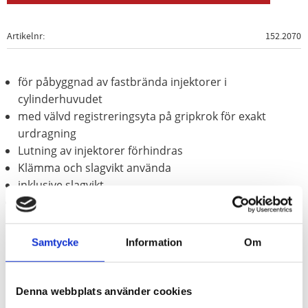
Artikelnr
152.2070
för påbyggnad av fastbrända injektorer i
cylinderhuvudet
med välvd registreringsyta på gripkrok för exakt
urdragning
Lutning av injektorer förhindras
Klämma och slagvikt använda
inklusive slagvikt
Speciellt-verktygsstål
Användningsområden / för:
Common Rail-motorer med Denso.
Samtycke
Information
Om
Bosch. Siemens. Delphi injektorer
Denna webbplats använder cookies