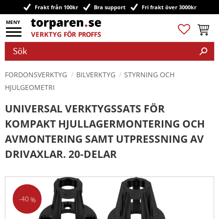
Frakt från 100kr
Bra support
Fri frakt över 3000kr
Meny
Favoriter
Kundv
FORDONSVERKTYG
BILVERKTYG
STYRNING OCH
HJULGEOMETRI
UNIVERSAL VERKTYGSSATS FÖR
KOMPAKT HJULLAGERMONTERING OCH
AVMONTERING SAMT UTPRESSNING AV
DRIVAXLAR. 20-DELAR
40
%