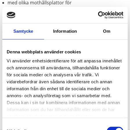
med olika mothållsplattor för
kompakthjullagerupptagning
inklusive konisk skiva för avmontering av kompakta
hjullager i alla storlekar
idealisk även för utpressning av rostiga eller limmade
Samtycke
Information
Om
drivaxlar
För alla bilar och transporter med 4 - 5-hålsnav
Denna webbplats använder cookies
för hålcirkeldiameter upp till 120 mm
Optimal för demontage av hjulnavet med
Vi använder enhetsidentifierare för att anpassa innehållet
hydraulikcylinder eller adapter (440.0119) och
och annonserna till användarna, tillhandahålla funktioner
slaghammare (440.0080)
för sociala medier och analysera vår trafik. Vi
vidarebefordrar även sådana identifierare och annan
Inga skador på drivaxeln eller andra komponenter
information från din enhet till de sociala medier och
Speciellt-verktygsstål
annons- och analysföretag som vi samarbetar med.
Dessa kan i sin tur kombinera informationen med annan
information som du har tillhandahållit eller som de har
samlat in när du har använt deras tjänster.
Samtyckesval