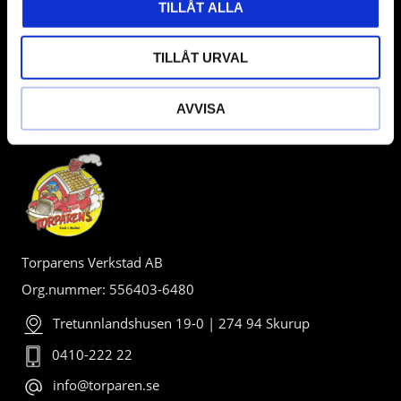
TILLÅT ALLA
TILLÅT URVAL
AVVISA
BUTIK
Torparens Verkstad AB
Org.nummer: 556403-6480
Tretunnlandshusen 19-0 | 274 94 Skurup
0410-222 22
info@torparen.se