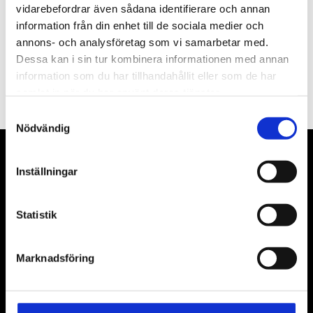
vidarebefordrar även sådana identifierare och annan
information från din enhet till de sociala medier och
annons- och analysföretag som vi samarbetar med.
Dessa kan i sin tur kombinera informationen med annan
PRENUMERERA
information som du har tillhandahållit eller som de har
Dina personuppgifter behandlas i enlighet med vår
integritetspolicy
.
samlat in när du har använt deras tjänster.
Samtyckesval
Nödvändig
VÅRA LEVERANTÖRER
Inställningar
Våra främsta leverantörer är KS Tools verktyg, ATH billyftar
& däckmaskiner och Master luftmaskiner. Kontakta oss
Statistik
gärna om vad som helst då vi gör vårt yttersta för att hjälpa
kunden.
Marknadsföring