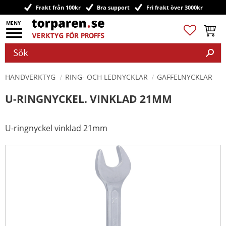
Frakt från 100kr
Bra support
Fri frakt över 3000kr
Meny
Favoriter
Kundv
HANDVERKTYG
RING- OCH LEDNYCKLAR
GAFFELNYCKLAR
U-RINGNYCKEL. VINKLAD 21MM
U-ringnyckel vinklad 21mm