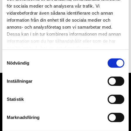
för sociala medier och analysera vår trafik. Vi
Nyhetsbrev
vidarebefordrar även sådana identifierare och annan
information från din enhet till de sociala medier och
annons- och analysföretag som vi samarbetar med.
Dessa kan i sin tur kombinera informationen med annan
information som du har tillhandahållit eller som de har
PRENUMERERA
samlat in när du har använt deras tjänster.
Dina personuppgifter behandlas i enlighet med vår
integritetspolicy
.
Samtyckesval
Nödvändig
Inställningar
VÅRA LEVERANTÖRER
Statistik
Våra främsta leverantörer är KS Tools verktyg, ATH billyftar
& däckmaskiner och Master luftmaskiner. Kontakta oss
gärna om vad som helst då vi gör vårt yttersta för att hjälpa
Marknadsföring
kunden.