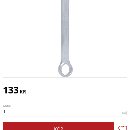
133
KR
Antal
st
Lägg t
KÖP