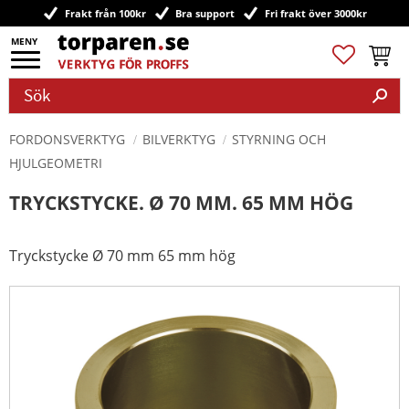
Frakt från 100kr
Bra support
Fri frakt över 3000kr
Meny
Favoriter
Kundv
FORDONSVERKTYG
BILVERKTYG
STYRNING OCH
HJULGEOMETRI
TRYCKSTYCKE. Ø 70 MM. 65 MM HÖG
Tryckstycke Ø 70 mm 65 mm hög