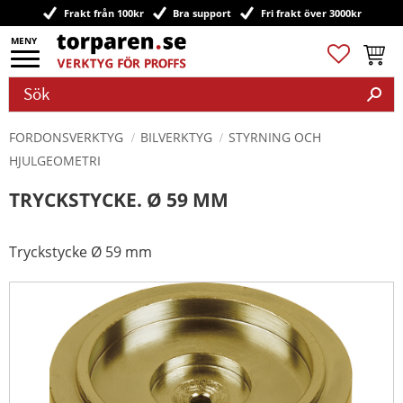
Frakt från 100kr
Bra support
Fri frakt över 3000kr
Meny
Favoriter
Kundv
FORDONSVERKTYG
BILVERKTYG
STYRNING OCH
HJULGEOMETRI
TRYCKSTYCKE. Ø 59 MM
Tryckstycke Ø 59 mm