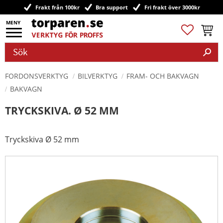
Frakt från 100kr
Bra support
Fri frakt över 3000kr
Meny
Favoriter
Kundv
FORDONSVERKTYG
BILVERKTYG
FRAM- OCH BAKVAGN
BAKVAGN
TRYCKSKIVA. Ø 52 MM
Tryckskiva Ø 52 mm