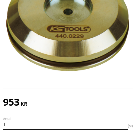
953
KR
Antal
st