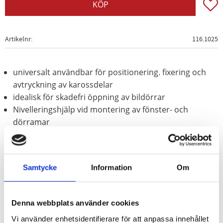
Lägg t
KÖP
Artikelnr
116.1025
universalt användbar för positionering. fixering och
avtryckning av karossdelar
idealisk för skadefri öppning av bildörrar
Nivelleringshjälp vid montering av fönster- och
dörramar
extremt hög tryckkraft
lätt pumpning genom handpump
robust tryckkudde
Samtycke
Information
Om
Denna webbplats använder cookies
Vi använder enhetsidentifierare för att anpassa innehållet