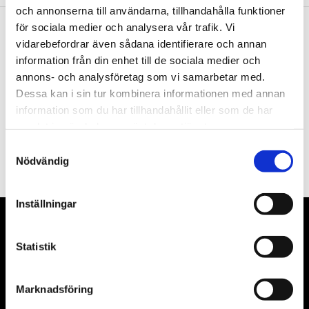
och annonserna till användarna, tillhandahålla funktioner
för sociala medier och analysera vår trafik. Vi
vidarebefordrar även sådana identifierare och annan
Nyhetsbrev
information från din enhet till de sociala medier och
annons- och analysföretag som vi samarbetar med.
Dessa kan i sin tur kombinera informationen med annan
information som du har tillhandahållit eller som de har
samlat in när du har använt deras tjänster.
PRENUMERERA
Samtyckesval
Dina personuppgifter behandlas i enlighet med vår
integritetspolicy
.
Nödvändig
Inställningar
VÅRA LEVERANTÖRER
Statistik
Våra främsta leverantörer är KS Tools verktyg, ATH billyftar
& däckmaskiner och Master luftmaskiner. Kontakta oss
Marknadsföring
gärna om vad som helst då vi gör vårt yttersta för att hjälpa