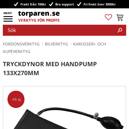
Frakt från 100kr
Bra support
Fri frakt över 3000kr
Meny
Favoriter
Kundv
FORDONSVERKTYG
BILVERKTYG
KAROSSERI- OCH
KUPÉVERKTYG
TRYCKDYNOR MED HANDPUMP
133X270MM
46
%