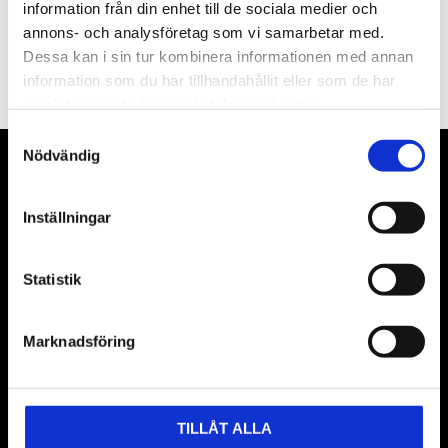
information från din enhet till de sociala medier och
PRENUMERERA
annons- och analysföretag som vi samarbetar med.
Dessa kan i sin tur kombinera informationen med annan
Dina personuppgifter behandlas i enlighet med vår
integritetspolicy
.
information som du har tillhandahållit eller som de har
samlat in när du har använt deras tjänster.
Samtyckesval
Nödvändig
VÅRA LEVERANTÖRER
Inställningar
Våra främsta leverantörer är KS Tools verktyg, ATH billyftar
& däckmaskiner och Master luftmaskiner. Kontakta oss
gärna om vad som helst då vi gör vårt yttersta för att hjälpa
Statistik
kunden.
Marknadsföring
TILLÅT ALLA