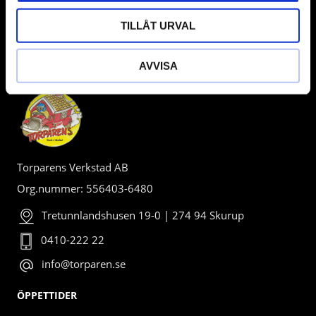
TILLÅT URVAL
BUTIK
AVVISA
Torparens Verkstad AB
Org.nummer: 556403-6480
Tretunnlandshusen 19-0 | 274 94 Skurup
0410-222 22
info@torparen.se
ÖPPETTIDER