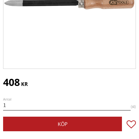
408
KR
Antal
st
Lägg t
KÖP