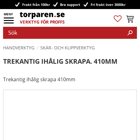
Frakt från 100kr
Bra support
Fri frakt över 3000kr
Meny
Favoriter
Kundv
HANDVERKTYG
SKÄR- OCH KLIPPVERKTYG
TREKANTIG IHÅLIG SKRAPA. 410MM
Trekantig ihålig skrapa 410mm