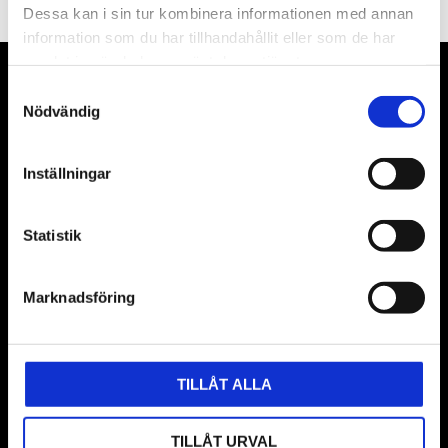
Dessa kan i sin tur kombinera informationen med annan
information som du har tillhandahållit eller som de har
samlat in när du har använt deras tjänster.
VÅRA LEVERANTÖRER
Samtyckesval
Nödvändig
Våra främsta leverantörer är KS Tools verktyg, ATH billyftar
& däckmaskiner och Master luftmaskiner. Kontakta oss
Inställningar
gärna om vad som helst då vi gör vårt yttersta för att hjälpa
kunden.
Statistik
Marknadsföring
TILLÅT ALLA
TILLÅT URVAL
BUTIK