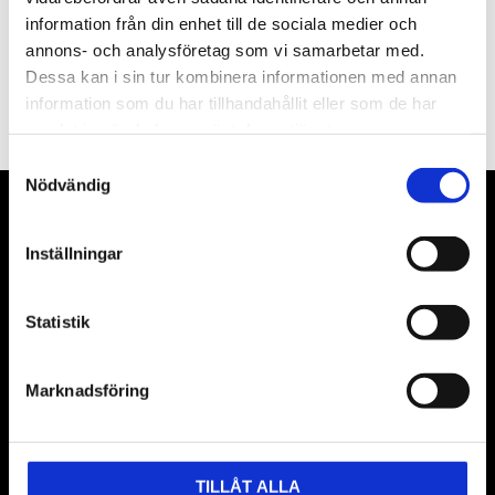
information från din enhet till de sociala medier och
annons- och analysföretag som vi samarbetar med.
PRENUMERERA
Dessa kan i sin tur kombinera informationen med annan
information som du har tillhandahållit eller som de har
Dina personuppgifter behandlas i enlighet med vår
integritetspolicy
.
samlat in när du har använt deras tjänster.
Samtyckesval
Nödvändig
VÅRA LEVERANTÖRER
Inställningar
Våra främsta leverantörer är KS Tools verktyg, ATH billyftar
& däckmaskiner och Master luftmaskiner. Kontakta oss
Statistik
gärna om vad som helst då vi gör vårt yttersta för att hjälpa
kunden.
Marknadsföring
TILLÅT ALLA