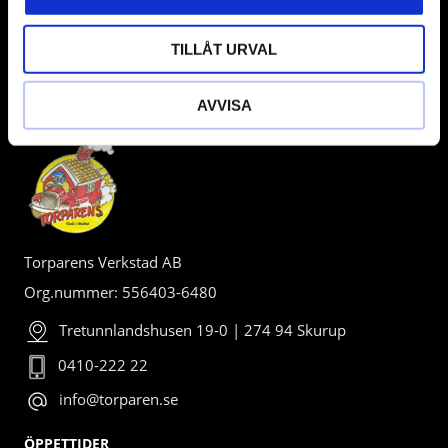
TILLÅT URVAL
AVVISA
BUTIK
Torparens Verkstad AB
Org.nummer: 556403-6480
Tretunnlandshusen 19-0 | 274 94 Skurup
0410-222 22
info@torparen.se
ÖPPETTIDER