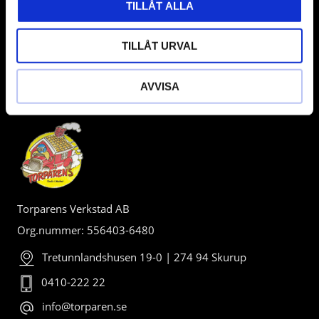
TILLÅT ALLA
TILLÅT URVAL
AVVISA
BUTIK
Torparens Verkstad AB
Org.nummer: 556403-6480
Tretunnlandshusen 19-0 | 274 94 Skurup
0410-222 22
info@torparen.se