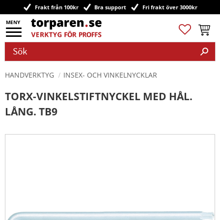
Frakt från 100kr
Bra support
Fri frakt över 3000kr
Meny
Favoriter
Kundv
HANDVERKTYG
INSEX- OCH VINKELNYCKLAR
TORX-VINKELSTIFTNYCKEL MED HÅL.
LÅNG. TB9