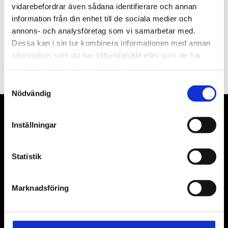
vidarebefordrar även sådana identifierare och annan
information från din enhet till de sociala medier och
annons- och analysföretag som vi samarbetar med.
Dessa kan i sin tur kombinera informationen med annan
PRENUMERERA
information som du har tillhandahållit eller som de har
Dina personuppgifter behandlas i enlighet med vår
integritetspolicy
.
samlat in när du har använt deras tjänster.
Samtyckesval
Nödvändig
VÅRA LEVERANTÖRER
Inställningar
Våra främsta leverantörer är KS Tools verktyg, ATH billyftar
& däckmaskiner och Master luftmaskiner. Kontakta oss
Statistik
gärna om vad som helst då vi gör vårt yttersta för att hjälpa
kunden.
Marknadsföring