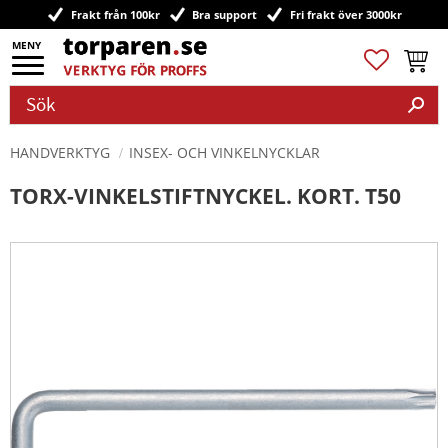
Frakt från 100kr
Bra support
Fri frakt över 3000kr
Meny
Favoriter
Kundv
HANDVERKTYG
INSEX- OCH VINKELNYCKLAR
TORX-VINKELSTIFTNYCKEL. KORT. T50