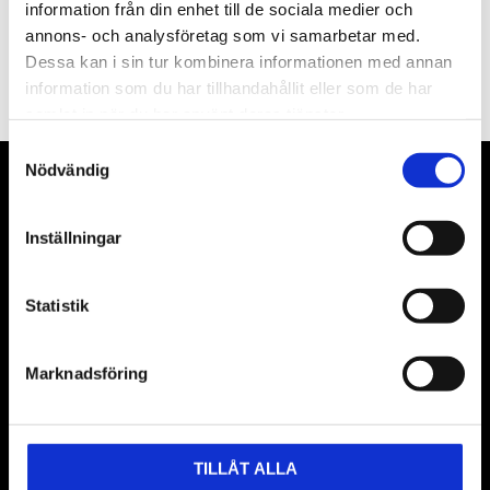
information från din enhet till de sociala medier och
PRENUMERERA
annons- och analysföretag som vi samarbetar med.
Dessa kan i sin tur kombinera informationen med annan
Dina personuppgifter behandlas i enlighet med vår
integritetspolicy
.
information som du har tillhandahållit eller som de har
samlat in när du har använt deras tjänster.
Samtyckesval
Nödvändig
VÅRA LEVERANTÖRER
Inställningar
Våra främsta leverantörer är KS Tools verktyg, ATH billyftar
& däckmaskiner och Master luftmaskiner. Kontakta oss
gärna om vad som helst då vi gör vårt yttersta för att hjälpa
Statistik
kunden.
Marknadsföring
TILLÅT ALLA