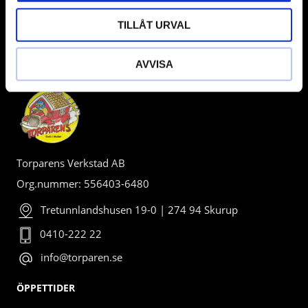
TILLÅT URVAL
BUTIK
AVVISA
Torparens Verkstad AB
Org.nummer: 556403-6480
Tretunnlandshusen 19-0 | 274 94 Skurup
0410-222 22
info@torparen.se
ÖPPETTIDER