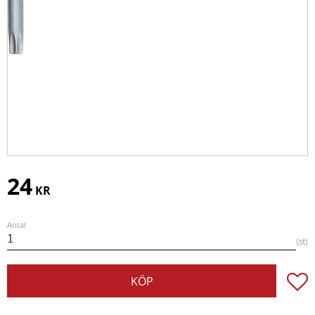
24
KR
Antal
st
Lägg t
KÖP