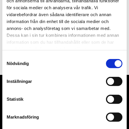
och annonserna till användarna, tillhandahålla funktioner
för sociala medier och analysera vår trafik. Vi
Nyhetsbrev
vidarebefordrar även sådana identifierare och annan
information från din enhet till de sociala medier och
annons- och analysföretag som vi samarbetar med.
Dessa kan i sin tur kombinera informationen med annan
information som du har tillhandahållit eller som de har
PRENUMERERA
samlat in när du har använt deras tjänster.
Samtyckesval
Dina personuppgifter behandlas i enlighet med vår
integritetspolicy
.
Nödvändig
Inställningar
VÅRA LEVERANTÖRER
Statistik
Våra främsta leverantörer är KS Tools verktyg, ATH billyftar
& däckmaskiner och Master luftmaskiner. Kontakta oss
gärna om vad som helst då vi gör vårt yttersta för att hjälpa
Marknadsföring
kunden.