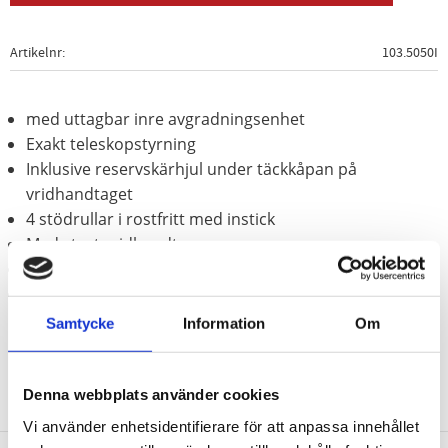
Artikelnr
103.5050I
med uttagbar inre avgradningsenhet
Exakt teleskopstyrning
Inklusive reservskärhjul under täckkåpan på
vridhandtaget
4 stödrullar i rostfritt med instick
Med stort vridhandtag
Metallhölje
Speciellt-verktygsstål
Samtycke
Information
Om
Denna webbplats använder cookies
Vi använder enhetsidentifierare för att anpassa innehållet