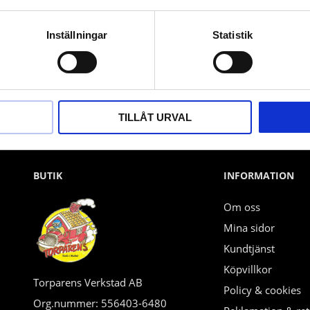
Nyhetsbrev
Inställningar
Statistik
PRENUMERERA
Dina personuppgifter behandlas i enlighet med vår
integritetspolicy
.
TILLÅT URVAL
BUTIK
INFORMATION
Om oss
Mina sidor
Kundtjänst
Köpvillkor
Torparens Verkstad AB
Policy & cookies
Org.nummer: 556403-6480