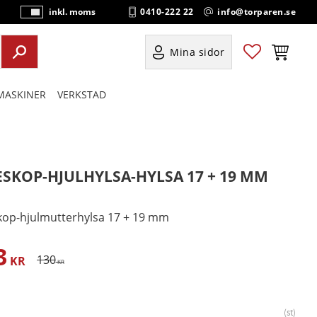
0410-222 22
info@torparen.se
inkl. moms
P
ri
s
Favoriter
Kundvag
Mina sidor
e
r
ASKINER
VERKSTAD
vi
s
a
s
ESKOP-HJULHYLSA-HYLSA 17 + 19 MM
kop-hjulmutterhylsa 17 + 19 mm
3
satt pris:
Ordinarie pris:
130
KR
KR
st