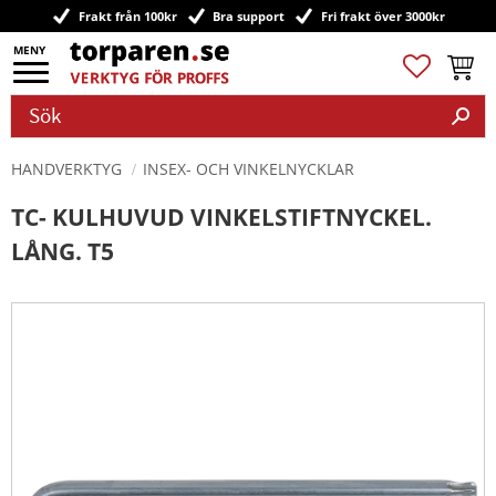
Frakt från 100kr
Bra support
Fri frakt över 3000kr
Meny
Favoriter
Kundv
HANDVERKTYG
INSEX- OCH VINKELNYCKLAR
TC- KULHUVUD VINKELSTIFTNYCKEL.
LÅNG. T5