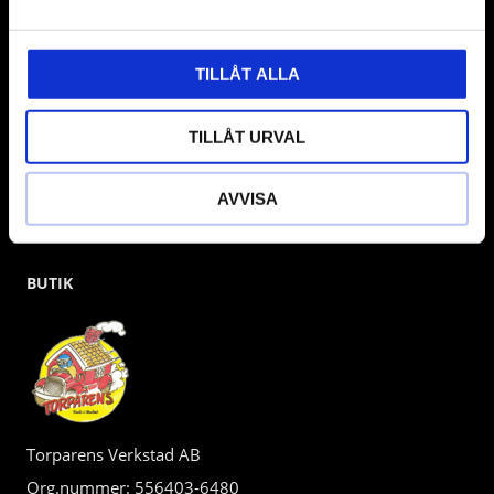
gärna om vad som helst då vi gör vårt yttersta för att hjälpa
kunden.
TILLÅT ALLA
TILLÅT URVAL
AVVISA
BUTIK
Torparens Verkstad AB
Org.nummer: 556403-6480