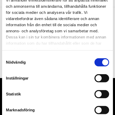
och annonserna till användarna, tillhandahålla funktioner
för sociala medier och analysera vår trafik. Vi
vidarebefordrar även sådana identifierare och annan
Nyhetsbrev
information från din enhet till de sociala medier och
annons- och analysföretag som vi samarbetar med.
Dessa kan i sin tur kombinera informationen med annan
information som du har tillhandahållit eller som de har
samlat in när du har använt deras tjänster.
PRENUMERERA
Samtyckesval
Nödvändig
Dina personuppgifter behandlas i enlighet med vår
integritetspolicy
.
Inställningar
VÅRA LEVERANTÖRER
Statistik
Våra främsta leverantörer är KS Tools verktyg, ATH billyftar
& däckmaskiner och Master luftmaskiner. Kontakta oss
Marknadsföring