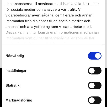
och annonserna till användarna, tillhandahålla funktioner
för sociala medier och analysera vår trafik. Vi
vidarebefordrar även sådana identifierare och annan
Nyhetsbrev
information från din enhet till de sociala medier och
annons- och analysföretag som vi samarbetar med.
Dessa kan i sin tur kombinera informationen med annan
information som du har tillhandahållit eller som de har
samlat in när du har använt deras tjänster.
PRENUMERERA
Samtyckesval
Dina personuppgifter behandlas i enlighet med vår
integritetspolicy
.
Nödvändig
Inställningar
VÅRA LEVERANTÖRER
Statistik
Våra främsta leverantörer är KS Tools verktyg, ATH billyftar
& däckmaskiner och Master luftmaskiner. Kontakta oss
Marknadsföring
gärna om vad som helst då vi gör vårt yttersta för att hjälpa