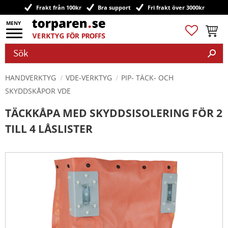
Frakt från 100kr
Bra support
Fri frakt över 3000kr
Meny
Favoriter
Kundv
HANDVERKTYG
VDE-VERKTYG
PIP- TÄCK- OCH
SKYDDSKÅPOR VDE
TÄCKKÅPA MED SKYDDSISOLERING FÖR 2
TILL 4 LÅSLISTER