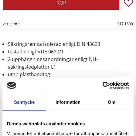
Lägg t
KÖP
Artikelnr
117.1699
Säkringsremsa isolerad enligt DIN 43623
testad enligt VDE 0680/1
2 upphängningsanordningar enligt NH-
säkringsledplattor L1
utan plasthandtag
Steriliserad gummiduk
50 mm överhäng uppe
med 8 tryckknappar till förlängning
Samtycke
Information
Om
Denna webbplats använder cookies
Vi använder enhetsidentifierare för att anpassa innehållet