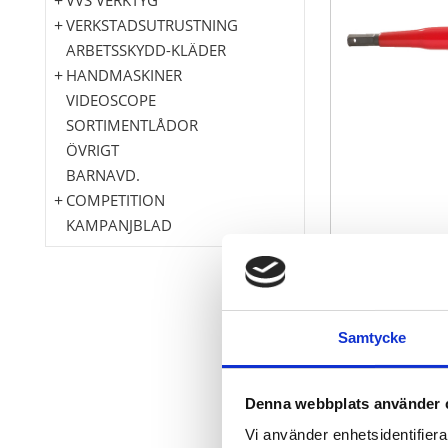
VERKSTADSUTRUSTNING
ARBETSSKYDD-KLÄDER
HANDMASKINER
VIDEOSCOPE
SORTIMENTLÅDOR
ÖVRIGT
BARNAVD.
COMPETITION
KAMPANJBLAD
Innersexkant
Samtycke
Doppningsisol
massiv versi
polerad
Denna webbplats använder 
Krom vanad
Vi använder enhetsidentifierar