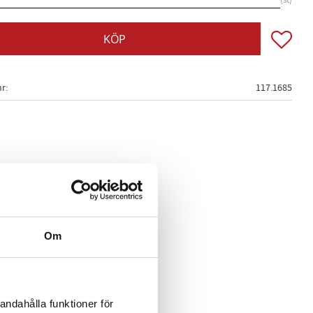
st
Lägg till
KÖP
nr
117.1685
Om
andahålla funktioner för