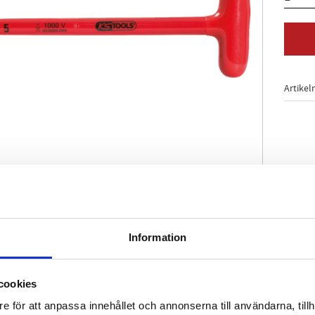
Artikel
Information
ering enligt IEC 60900
on
cookies
ium
e för att anpassa innehållet och annonserna till användarna, tillh