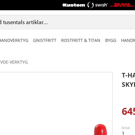
HANDVERKTYG
GNISTFRITT
ROSTFRITT & TITAN
BYGG
HANDM
VDE-VERKTYG
T-H
SKY
64
Ned
Antal