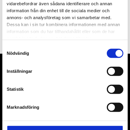
vidarebefordrar även sådana identifierare och annan
information från din enhet till de sociala medier och
annons- och analysföretag som vi samarbetar med.
Dessa kan i sin tur kombinera informationen med annan
PRENUMERERA
information som du har tillhandahållit eller som de har
Dina personuppgifter behandlas i enlighet med vår
integritetspolicy
.
samlat in när du har använt deras tjänster.
Samtyckesval
Nödvändig
VÅRA LEVERANTÖRER
Inställningar
Våra främsta leverantörer är KS Tools verktyg, ATH billyftar
& däckmaskiner och Master luftmaskiner. Kontakta oss
Statistik
gärna om vad som helst då vi gör vårt yttersta för att hjälpa
kunden.
Marknadsföring