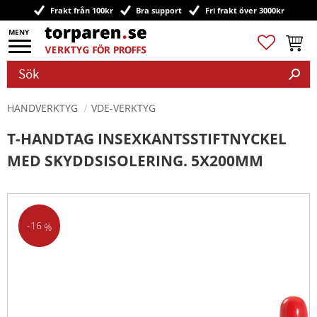
Frakt från 100kr
Bra support
Fri frakt över 3000kr
Meny
Favoriter
Kundv
HANDVERKTYG
VDE-VERKTYG
T-HANDTAG INSEXKANTSSTIFTNYCKEL
MED SKYDDSISOLERING. 5X200MM
16
%