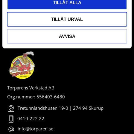
TILLÅT ALLA
TILLÅT URVAL
AVVISA
BUTIK
Torparens Verkstad AB
Org.nummer: 556403-6480
Tretunnlandshusen 19-0 | 274 94 Skurup
0410-222 22
info@torparen.se