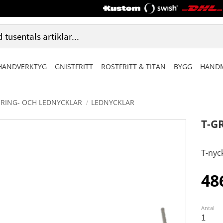
HANDVERKTYG
GNISTFRITT
ROSTFRITT & TITAN
BYGG
HANDM
RING- OCH LEDNYCKLAR
LEDNYCKLAR
T-G
T-nyc
48
Antal