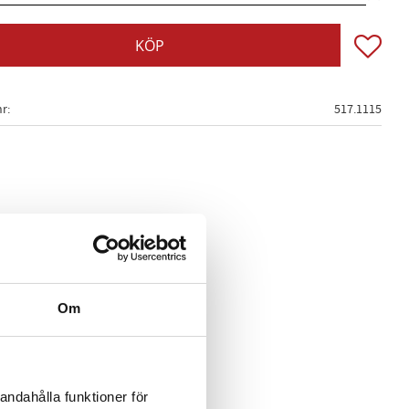
Lägg till
KÖP
nr
517.1115
Om
andahålla funktioner för