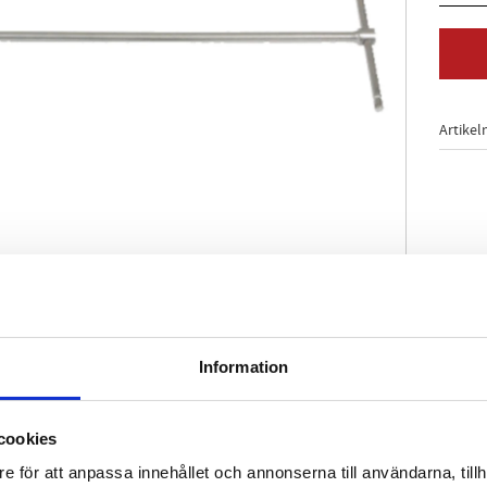
Artikel
Information
utrymmen
t
cookies
ium
e för att anpassa innehållet och annonserna till användarna, tillh