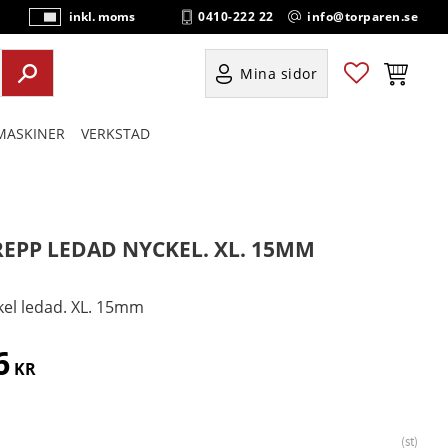
0410-222 22
info@torparen.se
inkl. moms
P
ri
s
Favoriter
Kundvag
Mina sidor
e
r
ASKINER
VERKSTAD
vi
s
a
s
REPP LEDAD NYCKEL. XL. 15MM
kel ledad. XL. 15mm
6
KR
st