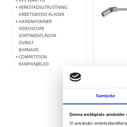
VERKSTADSUTRUSTNING
ARBETSSKYDD-KLÄDER
HANDMASKINER
VIDEOSCOPE
SORTIMENTLÅDOR
ÖVRIGT
BARNAVD.
COMPETITION
KAMPANJBLAD
6-kant
Samtycke
Med länk
För trånga 
Matt satinera
Denna webbplats använder 
Krom vanad
Vi använder enhetsidentifierar