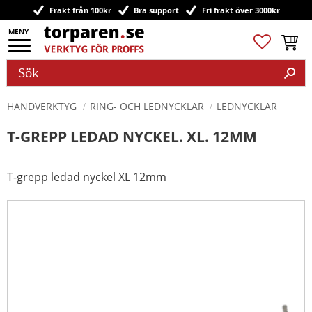
Frakt från 100kr
Bra support
Fri frakt över 3000kr
Meny
Favoriter
Kundv
HANDVERKTYG
RING- OCH LEDNYCKLAR
LEDNYCKLAR
T-GREPP LEDAD NYCKEL. XL. 12MM
T-grepp ledad nyckel XL 12mm