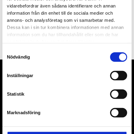
vidarebefordrar även sådana identifierare och annan
information från din enhet till de sociala medier och
annons- och analysföretag som vi samarbetar med.
Dessa kan i sin tur kombinera informationen med annan
PRENUMERERA
information som du har tillhandahållit eller som de har
samlat in när du har använt deras tjänster.
Dina personuppgifter behandlas i enlighet med vår
integritetspolicy
.
Samtyckesval
Nödvändig
VÅRA LEVERANTÖRER
Inställningar
Våra främsta leverantörer är KS Tools verktyg, ATH billyftar
Statistik
& däckmaskiner och Master luftmaskiner. Kontakta oss
gärna om vad som helst då vi gör vårt yttersta för att hjälpa
kunden.
Marknadsföring