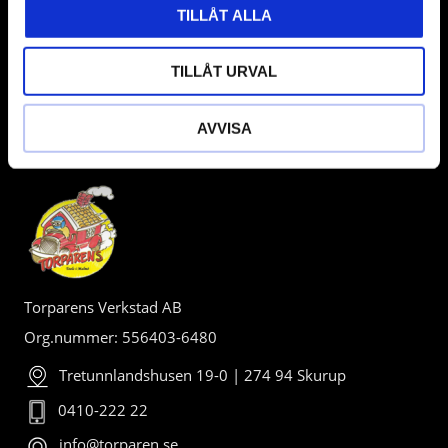
TILLÅT ALLA
TILLÅT URVAL
AVVISA
BUTIK
Torparens Verkstad AB
Org.nummer: 556403-6480
Tretunnlandshusen 19-0 | 274 94 Skurup
0410-222 22
info@torparen.se