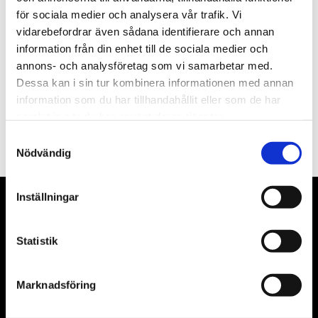
för sociala medier och analysera vår trafik. Vi
Nyhetsbrev
vidarebefordrar även sådana identifierare och annan
information från din enhet till de sociala medier och
annons- och analysföretag som vi samarbetar med.
Dessa kan i sin tur kombinera informationen med annan
information som du har tillhandahållit eller som de har
PRENUMERERA
samlat in när du har använt deras tjänster.
Dina personuppgifter behandlas i enlighet med vår
integritetspolicy
.
Samtyckesval
Nödvändig
Inställningar
VÅRA LEVERANTÖRER
Statistik
Våra främsta leverantörer är KS Tools verktyg, ATH billyftar
& däckmaskiner och Master luftmaskiner. Kontakta oss
gärna om vad som helst då vi gör vårt yttersta för att hjälpa
Marknadsföring
kunden.