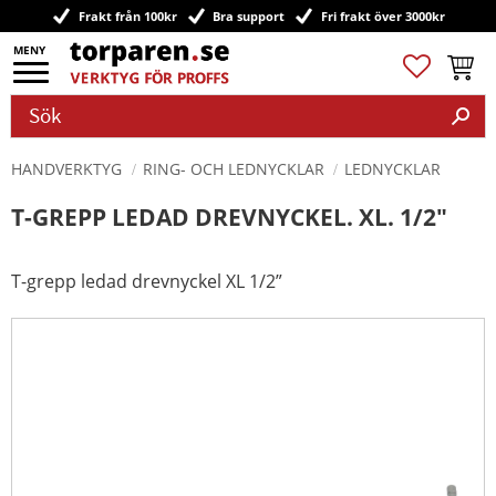
Frakt från 100kr
Bra support
Fri frakt över 3000kr
Meny
Favoriter
Kundv
HANDVERKTYG
RING- OCH LEDNYCKLAR
LEDNYCKLAR
T-GREPP LEDAD DREVNYCKEL. XL. 1/2"
T-grepp ledad drevnyckel XL 1/2”