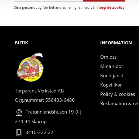
Dina personuppgifter behandlas i enlighet med vår
integritetspolicy
.
BUTIK
INFORMATION
Om oss
Mina sidor
Kundtjänst
Köpvillkor
Torparens Verkstad AB
Policy & cookies
Org.nummer: 556403-6480
Reklamation & ret
Tretunnlandshusen 19-0 |
274 94 Skurup
0410-222 22