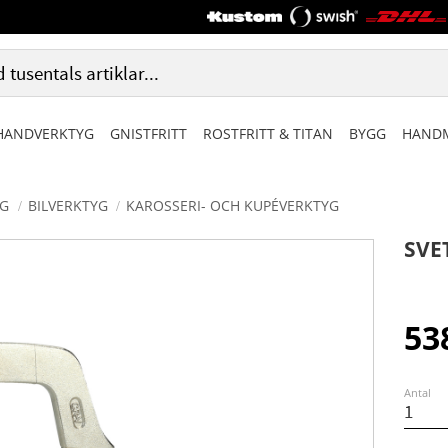
HANDVERKTYG
GNISTFRITT
ROSTFRITT & TITAN
BYGG
HANDM
G
BILVERKTYG
KAROSSERI- OCH KUPÉVERKTYG
SVE
53
Antal