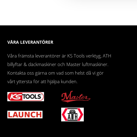
VÅRA LEVERANTÖRER
Våra främsta leverantörer är KS Tools verktyg, ATH
billyftar & däckmaskiner och Master luftmaskiner.
Kontakta oss gärna om vad som helst då vi gör
vårt yttersta för att hjälpa kunden.