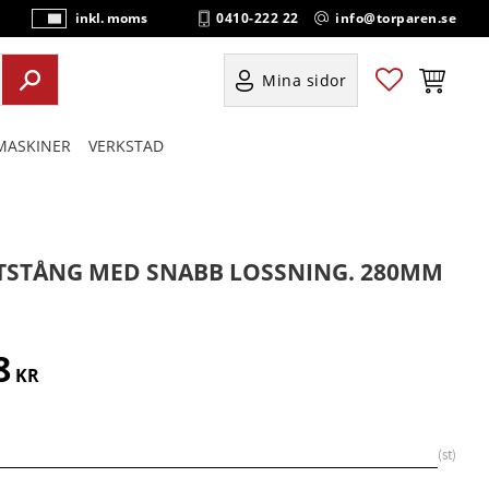
0410-222 22
info@torparen.se
inkl. moms
P
ri
s
Favoriter
Kundvag
Mina sidor
e
r
ASKINER
VERKSTAD
vi
s
a
s
TSTÅNG MED SNABB LOSSNING. 280MM
8
KR
st