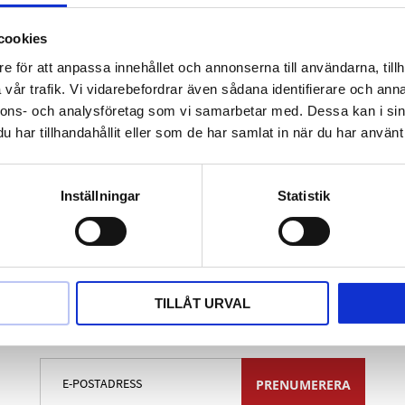
ade otympliga komponenter
g till befintliga anläggningsytor
cookies
nder stora belastningar
e för att anpassa innehållet och annonserna till användarna, tillh
 under konstant tryck från en fjäder
vår trafik. Vi vidarebefordrar även sådana identifierare och anna
nnons- och analysföretag som vi samarbetar med. Dessa kan i sin
den
har tillhandahållit eller som de har samlat in när du har använt 
nent-handtag
Inställningar
Statistik
TILLÅT URVAL
Nyhetsbrev
PRENUMERERA