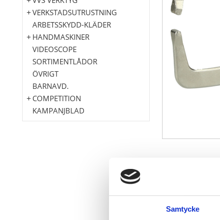
VERKSTADSUTRUSTNING
ARBETSSKYDD-KLÄDER
HANDMASKINER
VIDEOSCOPE
SORTIMENTLÅDOR
ÖVRIGT
BARNAVD.
COMPETITION
KAMPANJBLAD
Mycket stort
Rund smidda
med snabbfri
Med snabbsp
Samtycke
Storleksjuste