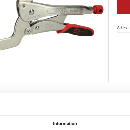
Artikel
 överspänningsområde
 greppbackar
göringsspak
ärr
Information
ring med inställningshjul