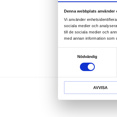
För profiler
Bra anpassnin
Denna webbplats använder 
Vidgas inte u
Vi använder enhetsidentifierar
Lossningsspak
sociala medier och analysera 
Förnicklad
till de sociala medier och a
Krom molyb
med annan information som du 
Med 2-kompo
Samtyckesval
Nödvändig
AVVISA