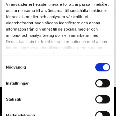
Vi använder enhetsidentifierare för att anpassa innehållet
och annonserna till användarna, tillhandahålla funktioner
för sociala medier och analysera vår trafik. Vi
vidarebefordrar även sådana identifierare och annan
information från din enhet till de sociala medier och
Nyhetsbrev
annons- och analysföretag som vi samarbetar med.
Dessa kan i sin tur kombinera informationen med annan
information som du har tillhandahållit eller som de har
samlat in när du har använt deras tjänster.
PRENUMERERA
Samtyckesval
Nödvändig
Dina personuppgifter behandlas i enlighet med vår
integritetspolicy
.
Inställningar
VÅRA LEVERANTÖRER
Statistik
Våra främsta leverantörer är KS Tools verktyg, ATH billyftar
Marknadsföring