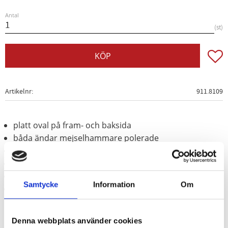
Antal
st
Lägg t
KÖP
Artikelnr
911.8109
platt oval på fram- och baksida
båda ändar mejselhammare polerade
Flexibel
idealisk för lossning av klämmor
Med upphängningsöppning
Samtycke
Information
Om
Special-plast
Denna webbplats använder cookies