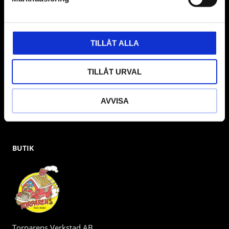
& däckmaskiner och Master luftmaskiner. Kontakta oss
gärna om vad som helst då vi gör vårt yttersta för att hjälpa
kunden.
TILLÅT ALLA
TILLÅT URVAL
AVVISA
BUTIK
Torparens Verkstad AB