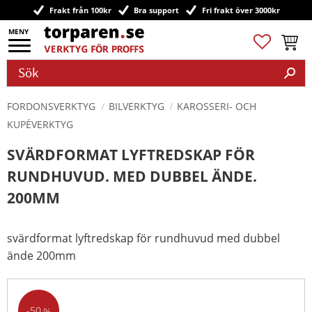
Frakt från 100kr
Bra support
Fri frakt över 3000kr
Meny
Favoriter
Kundv
FORDONSVERKTYG
BILVERKTYG
KAROSSERI- OCH
KUPÉVERKTYG
SVÄRDFORMAT LYFTREDSKAP FÖR
RUNDHUVUD. MED DUBBEL ÄNDE.
200MM
svärdformat lyftredskap för rundhuvud med dubbel
ände 200mm
50
%