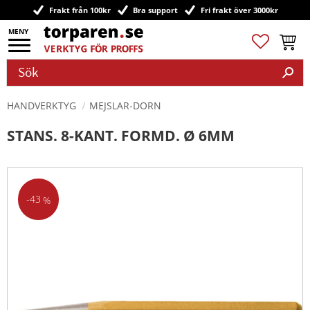
Frakt från 100kr
Bra support
Fri frakt över 3000kr
Meny
Favoriter
Kundv
HANDVERKTYG
MEJSLAR-DORN
STANS. 8-KANT. FORMD. Ø 6MM
43
%