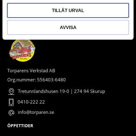
TILLÅT URVAL
BUTIK
AVVISA
Torparens Verkstad AB
Org.nummer: 556403-6480
Tretunnlandshusen 19-0 | 274 94 Skurup
0410-222 22
info@torparen.se
ÖPPETTIDER