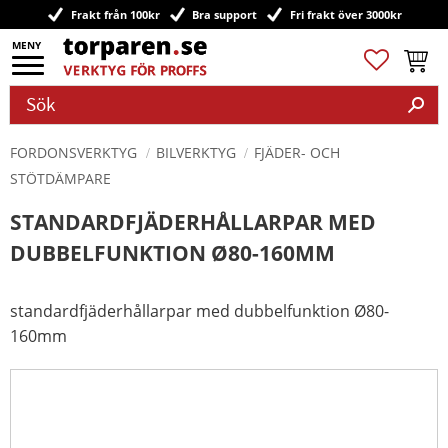
Frakt från 100kr
Bra support
Fri frakt över 3000kr
Meny
Favoriter
Kundv
FORDONSVERKTYG
BILVERKTYG
FJÄDER- OCH
STÖTDÄMPARE
STANDARDFJÄDERHÅLLARPAR MED
DUBBELFUNKTION Ø80-160MM
standardfjäderhållarpar med dubbelfunktion Ø80-
160mm