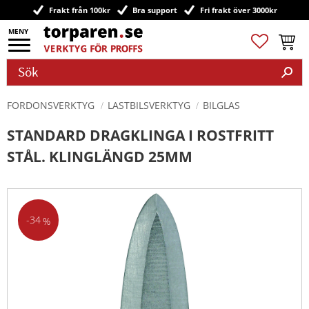
Frakt från 100kr
Bra support
Fri frakt över 3000kr
Meny
Favoriter
Kundv
FORDONSVERKTYG
LASTBILSVERKTYG
BILGLAS
STANDARD DRAGKLINGA I ROSTFRITT
STÅL. KLINGLÄNGD 25MM
34
%