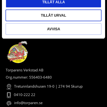
TILLÅT ALLA
TILLÅT URVAL
AVVISA
BUTIK
Torparens Verkstad AB
Org.nummer: 556403-6480
Tretunnlandshusen 19-0 | 274 94 Skurup
0410-222 22
info@torparen.se