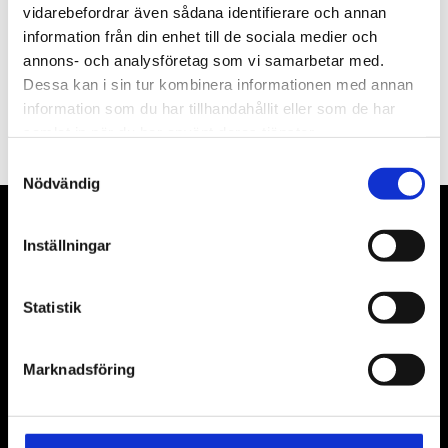
vidarebefordrar även sådana identifierare och annan
information från din enhet till de sociala medier och
annons- och analysföretag som vi samarbetar med.
Dessa kan i sin tur kombinera informationen med annan
PRENUMERERA
information som du har tillhandahållit eller som de har
Dina personuppgifter behandlas i enlighet med vår
integritetspolicy
.
samlat in när du har använt deras tjänster.
Samtyckesval
Nödvändig
VÅRA LEVERANTÖRER
Inställningar
Våra främsta leverantörer är KS Tools verktyg, ATH billyftar
& däckmaskiner och Master luftmaskiner. Kontakta oss
Statistik
gärna om vad som helst då vi gör vårt yttersta för att hjälpa
kunden.
Marknadsföring