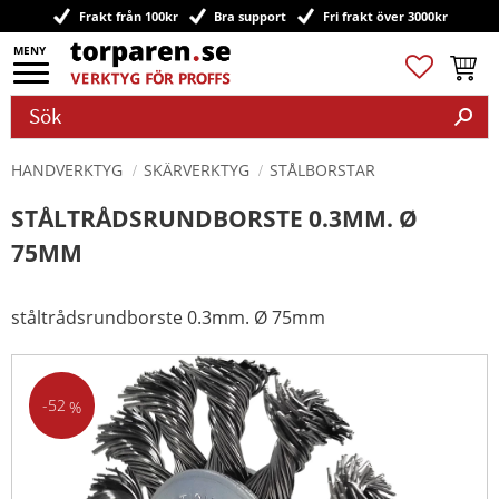
Frakt från 100kr
Bra support
Fri frakt över 3000kr
Meny
Favoriter
Kundv
HANDVERKTYG
SKÄRVERKTYG
STÅLBORSTAR
STÅLTRÅDSRUNDBORSTE 0.3MM. Ø
75MM
ståltrådsrundborste 0.3mm. Ø 75mm
52
%