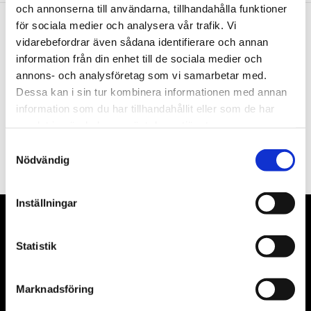
och annonserna till användarna, tillhandahålla funktioner
för sociala medier och analysera vår trafik. Vi
vidarebefordrar även sådana identifierare och annan
Nyhetsbrev
information från din enhet till de sociala medier och
annons- och analysföretag som vi samarbetar med.
Dessa kan i sin tur kombinera informationen med annan
information som du har tillhandahållit eller som de har
samlat in när du har använt deras tjänster.
PRENUMERERA
Samtyckesval
Dina personuppgifter behandlas i enlighet med vår
integritetspolicy
.
Nödvändig
Inställningar
VÅRA LEVERANTÖRER
Statistik
Våra främsta leverantörer är KS Tools verktyg, ATH billyftar
& däckmaskiner och Master luftmaskiner. Kontakta oss
Marknadsföring
gärna om vad som helst då vi gör vårt yttersta för att hjälpa