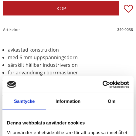
Lägg t
KÖP
Artikelnr
340.0038
avkastad konstruktion
med 6 mm uppspänningsdorn
särskilt hållbar industriversion
för användning i borrmaskiner
för borttagning av underredsbehandling
För ytbearbetning
smidig ståltråd
Samtycke
Information
Om
Denna webbplats använder cookies
Vi använder enhetsidentifierare för att anpassa innehållet