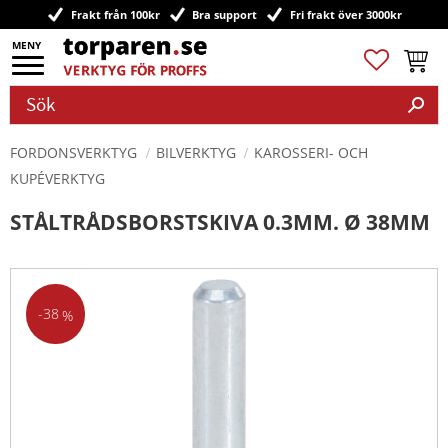
Frakt från 100kr
Bra support
Fri frakt över 3000kr
Meny
Favoriter
Kundv
FORDONSVERKTYG
BILVERKTYG
KAROSSERI- OCH
KUPÉVERKTYG
STÅLTRÅDSBORSTSKIVA 0.3MM. Ø 38MM
38
%