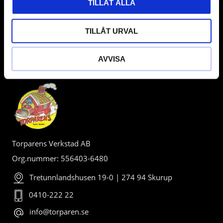
TILLÅT ALLA
TILLÅT URVAL
AVVISA
BUTIK
Torparens Verkstad AB
Org.nummer: 556403-6480
Tretunnlandshusen 19-0 | 274 94 Skurup
0410-222 22
info@torparen.se