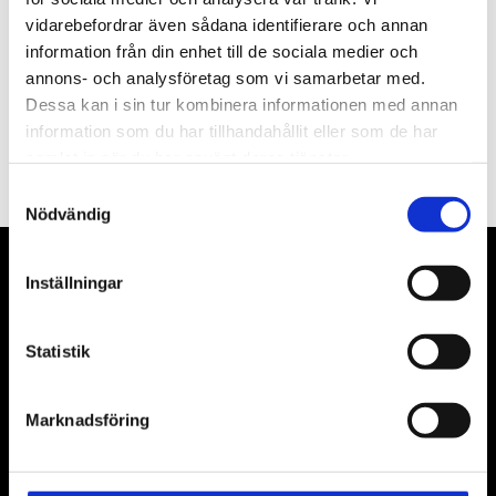
vidarebefordrar även sådana identifierare och annan
information från din enhet till de sociala medier och
annons- och analysföretag som vi samarbetar med.
Dessa kan i sin tur kombinera informationen med annan
PRENUMERERA
information som du har tillhandahållit eller som de har
samlat in när du har använt deras tjänster.
Dina personuppgifter behandlas i enlighet med vår
integritetspolicy
.
Samtyckesval
Nödvändig
VÅRA LEVERANTÖRER
Inställningar
Våra främsta leverantörer är KS Tools verktyg, ATH billyftar
Statistik
& däckmaskiner och Master luftmaskiner. Kontakta oss
gärna om vad som helst då vi gör vårt yttersta för att hjälpa
Marknadsföring
kunden.