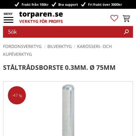
Frakt från 100kr
Bra support
Fri frakt över 3000kr
Meny
Favoriter
Kundv
FORDONSVERKTYG
BILVERKTYG
KAROSSERI- OCH
KUPÉVERKTYG
STÅLTRÅDSBORSTE 0.3MM. Ø 75MM
47
%