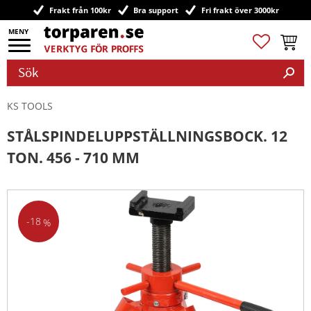
Frakt från 100kr
Bra support
Fri frakt över 3000kr
Meny
Favoriter
Kundv
KS TOOLS
STÅLSPINDELUPPSTÄLLNINGSBOCK. 12
TON. 456 - 710 MM
18
%