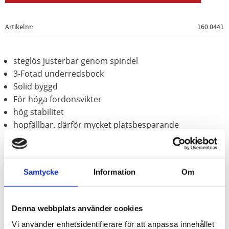
Artikelnr
160.0441
steglös justerbar genom spindel
3-Fotad underredsbock
Solid byggd
För höga fordonsvikter
hög stabilitet
hopfällbar. därför mycket platsbesparande
Särskild väl lämpad i kombination med domkraft för
säkrandet och support av last
I massiv stål
Samtycke
Information
Om
Denna webbplats använder cookies
Vi använder enhetsidentifierare för att anpassa innehållet