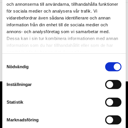
och annonserna till användarna, tillhandahålla funktioner
för sociala medier och analysera vår trafik. Vi
vidarebefordrar även sådana identifierare och annan
Nyhetsbrev
information från din enhet till de sociala medier och
annons- och analysföretag som vi samarbetar med.
Dessa kan i sin tur kombinera informationen med annan
information som du har tillhandahållit eller som de har
samlat in när du har använt deras tjänster.
PRENUMERERA
Samtyckesval
Dina personuppgifter behandlas i enlighet med vår
integritetspolicy
.
Nödvändig
Inställningar
VÅRA LEVERANTÖRER
Statistik
Våra främsta leverantörer är KS Tools verktyg, ATH billyftar
& däckmaskiner och Master luftmaskiner. Kontakta oss
Marknadsföring
gärna om vad som helst då vi gör vårt yttersta för att hjälpa