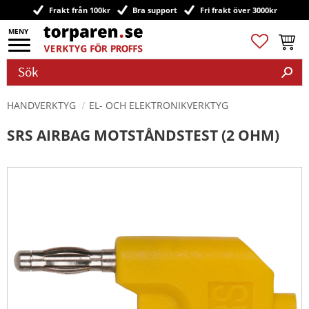
Frakt från 100kr
Bra support
Fri frakt över 3000kr
Meny
Favoriter
Kundv
HANDVERKTYG
EL- OCH ELEKTRONIKVERKTYG
SRS AIRBAG MOTSTÅNDSTEST (2 OHM)