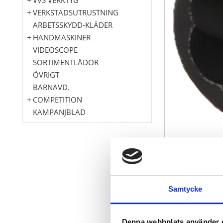
VERKSTADSUTRUSTNING
ARBETSSKYDD-KLÄDER
HANDMASKINER
VIDEOSCOPE
SORTIMENTLÅDOR
ÖVRIGT
BARNAVD.
COMPETITION
KAMPANJBLAD
ingår i sats 913.
Särskilt plat
Samtycke
Avsmalnande s
Friktionskopp
Drivning valfr
Denna webbplats använder 