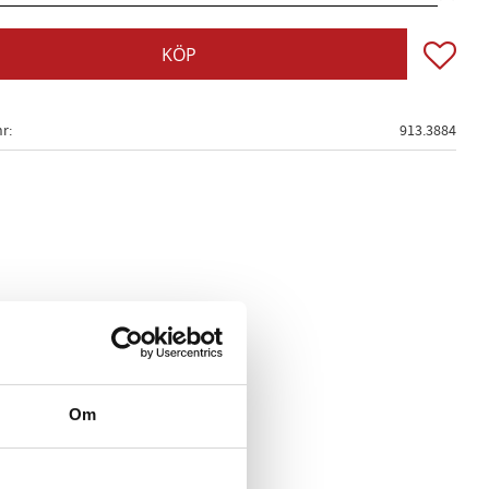
Lägg till
KÖP
nr
913.3884
Om