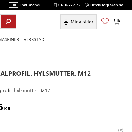
0410-222 22
info@torparen.se
inkl. moms
P
ri
s
Favoriter
Kundvag
Mina sidor
e
r
ASKINER
VERKSTAD
vi
s
a
s
RALPROFIL. HYLSMUTTER. M12
profil. hylsmutter. M12
6
KR
st