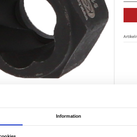
Artikel
3880
t och kompakt modell
Information
pecialprofil med aggressiva spiralspår
ling mellan hylsan och huvudet
itt via hylsa eller ringnyckel
cookies