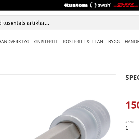
HANDVERKTYG
GNISTFRITT
ROSTFRITT & TITAN
BYGG
HANDM
SPE
15
Ned
Antal