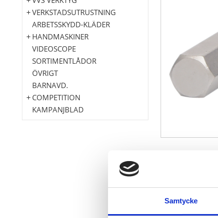
VERKSTADSUTRUSTNING
ARBETSSKYDD-KLÄDER
HANDMASKINER
VIDEOSCOPE
SORTIMENTLÅDOR
ÖVRIGT
BARNAVD.
COMPETITION
KAMPANJBLAD
Innersexkant
perfekt för 
även perfekt 
För trånga 
Samtycke
stora kostnad