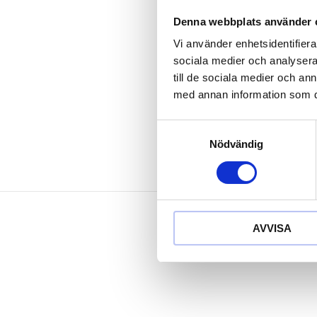
Innerfyrkant 
Långt utföra
Denna webbplats använder 
med inpressad
Vi använder enhetsidentifierar
för manuell 
sociala medier och analysera 
Matt satinera
till de sociala medier och a
Krom vanad
med annan information som du 
Samtyckesval
Nödvändig
AVVISA