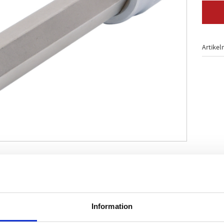
Artikel
montering och demontering av kranförlängningar på 1/2"
för längre eller sammangaffelade kranförlängningar
utrymmen
Information
s- och tidsbesparingar