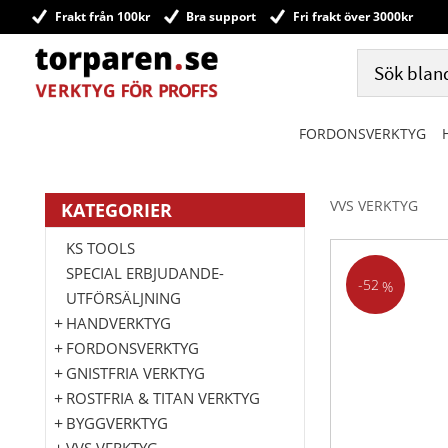
Frakt från 100kr
Bra support
Fri frakt över 3000kr
FORDONSVERKTYG
VVS VERKTYG
KATEGORIER
KS TOOLS
SPECIAL ERBJUDANDE-
52
%
UTFÖRSÄLJNING
HANDVERKTYG
FORDONSVERKTYG
GNISTFRIA VERKTYG
ROSTFRIA & TITAN VERKTYG
BYGGVERKTYG
VVS VERKTYG