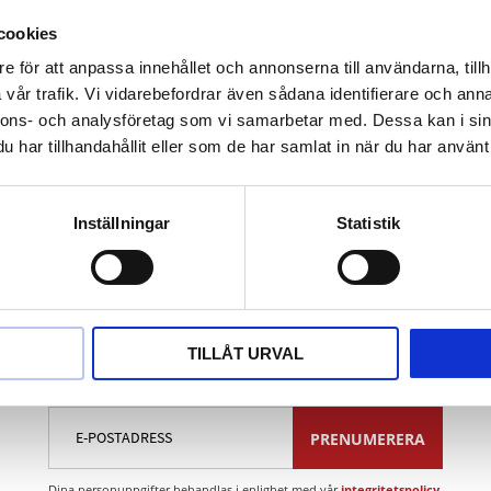
enligt DIN 3120 / ISO 1174 med kulfångspår
nde
cookies
 förnicklad bitinsats
e för att anpassa innehållet och annonserna till användarna, tillh
hantering
vår trafik. Vi vidarebefordrar även sådana identifierare och anna
t
nnons- och analysföretag som vi samarbetar med. Dessa kan i sin
ium
har tillhandahållit eller som de har samlat in när du har använt 
Inställningar
Statistik
TILLÅT URVAL
Nyhetsbrev
PRENUMERERA
Dina personuppgifter behandlas i enlighet med vår
integritetspolicy
.