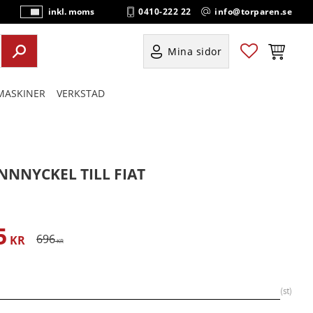
0410-222 22
info@torparen.se
inkl. moms
P
ri
s
Favoriter
Kundvag
Mina sidor
e
r
ASKINER
VERKSTAD
vi
s
a
s
NNNYCKEL TILL FIAT
5
satt pris:
Ordinarie pris:
696
KR
KR
st