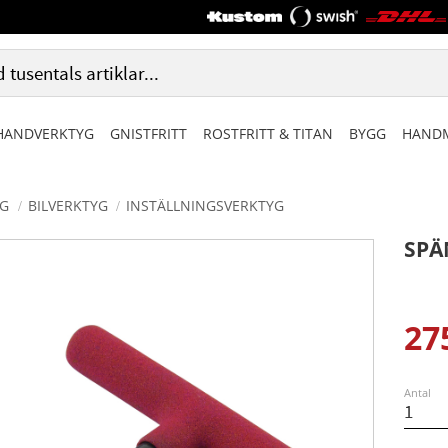
HANDVERKTYG
GNISTFRITT
ROSTFRITT & TITAN
BYGG
HANDM
G
BILVERKTYG
INSTÄLLNINGSVERKTYG
SPÄ
27
Ned
Antal