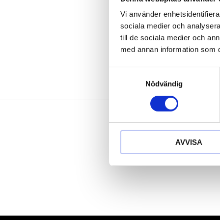
med plastbel
Vi använder enhetsidentifierar
Krom vanad
sociala medier och analysera 
Användningsomr
till de sociala medier och a
med annan information som du 
Samtyckesval
Nödvändig
AVVISA