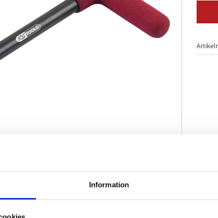
Artikel
montering och demontering av kamremmen
ing av kuggremsspänningen på spännrullen
Information
r balanseringsremmar
l
cookies