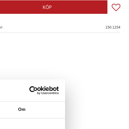
Lägg till
KÖP
nr
150.1254
Om