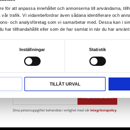
agt handtag
e för att anpassa innehållet och annonserna till användarna, tillh
ium
vår trafik. Vi vidarebefordrar även sådana identifierare och anna
åden:
Fiat
Brava. Bravo och Marea med 1.8L 16V motorer >1996.
Fi
nnons- och analysföretag som vi samarbetar med. Dessa kan i sin
har tillhandahållit eller som de har samlat in när du har använt 
Inställningar
Statistik
Nyhetsbrev
TILLÅT URVAL
PRENUMERERA
Dina personuppgifter behandlas i enlighet med vår
integritetspolicy
.