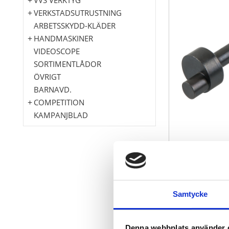
VERKSTADSUTRUSTNING
ARBETSSKYDD-KLÄDER
HANDMASKINER
VIDEOSCOPE
SORTIMENTLÅDOR
ÖVRIGT
BARNAVD.
COMPETITION
KAMPANJBLAD
Excenter
lämplig för 
för inställn
Samtycke
Olämpligt fö
Med munkave
Denna webbplats använder 