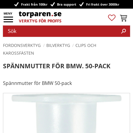
Frakt från 100kr
Bra support
Fri frakt över 3000kr
Meny
Favoriter
Kundv
FORDONSVERKTYG
BILVERKTYG
CLIPS OCH
KAROSSFÄSTEN
SPÄNNMUTTER FÖR BMW. 50-PACK
Spännmutter för BMW 50-pack