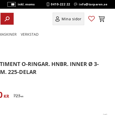
0410-222 22
info@torparen.se
inkl. moms
P
ri
s
Favoriter
Kundvag
Mina sidor
e
r
ASKINER
VERKSTAD
vi
s
a
s
TIMENT O-RINGAR. HNBR. INNER Ø 3-
M. 225-DELAR
0
satt pris:
Ordinarie pris:
723
KR
KR