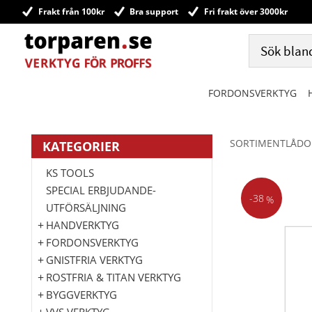
Frakt från 100kr
Bra support
Fri frakt över 3000kr
FORDONSVERKTYG
SORTIMENTLÅDO
KATEGORIER
KS TOOLS
SPECIAL ERBJUDANDE-
38
%
UTFÖRSÄLJNING
HANDVERKTYG
FORDONSVERKTYG
GNISTFRIA VERKTYG
ROSTFRIA & TITAN VERKTYG
BYGGVERKTYG
VVS VERKTYG