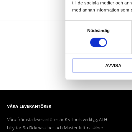
till de sociala medier och a
med annan information som du 
Samtyckesval
Nödvändig
AVVISA
VÅRA LEVERANTÖRER
Våra främsta leverantörer är KS Tools verktyg, ATH
billyftar & däckmaskiner och Master luftmaskiner.