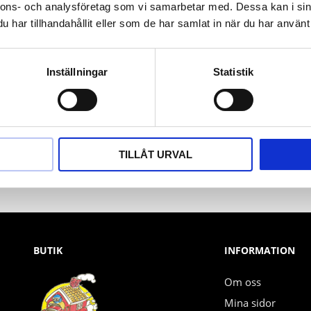
nnons- och analysföretag som vi samarbetar med. Dessa kan i sin
har tillhandahållit eller som de har samlat in när du har använt 
Inställningar
Statistik
Nyhetsbrev
PRENUMERERA
TILLÅT URVAL
Dina personuppgifter behandlas i enlighet med vår
integritetspolicy
.
BUTIK
INFORMATION
Om oss
Mina sidor