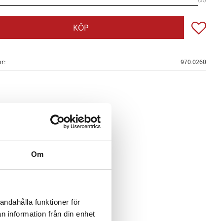
st
Lägg till
KÖP
nr
970.0260
Om
andahålla funktioner för
n information från din enhet