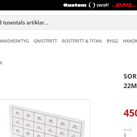
HANDVERKTYG
GNISTFRITT
ROSTFRITT & TITAN
BYGG
HANDM
R
SOR
22M
45
Ned
Antal