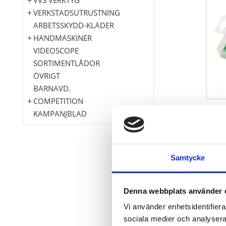
VERKSTADSUTRUSTNING
ARBETSSKYDD-KLÄDER
HANDMASKINER
VIDEOSCOPE
SORTIMENTLÅDOR
ÖVRIGT
BARNAVD.
COMPETITION
KAMPANJBLAD
Samtycke
Enligt DIN 37
av HNBR: särs
Leverans i pl
Denna webbplats använder 
Vi använder enhetsidentifierar
sociala medier och analysera 