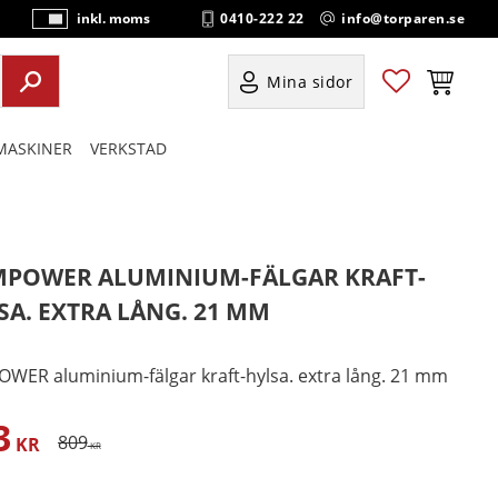
0410-222 22
info@torparen.se
inkl. moms
P
ri
s
Favoriter
Kundvag
Mina sidor
e
r
ASKINER
VERKSTAD
vi
s
a
s
MPOWER ALUMINIUM-FÄLGAR KRAFT-
SA. EXTRA LÅNG. 21 MM
OWER aluminium-fälgar kraft-hylsa. extra lång. 21 mm
3
satt pris:
Ordinarie pris:
809
KR
KR