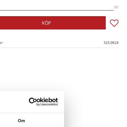
st
Lägg till
KÖP
nr
515.0619
Om