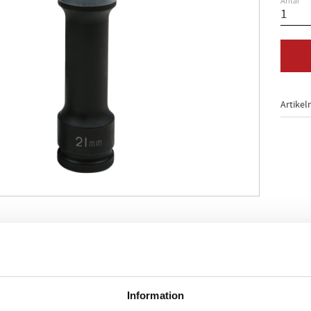
Antal
Artikel
t utförande
hjulmontage resp. -demontage
enligt DIN 3121 / ISO 1174
Information
tförande