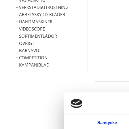
VERKSTADSUTRUSTNING
ARBETSSKYDD-KLÄDER
HANDMASKINER
VIDEOSCOPE
SORTIMENTLÅDOR
ÖVRIGT
BARNAVD.
COMPETITION
KAMPANJBLAD
mycket robus
Särskilt för 
6-kant
Innerfyrkant 
Samtycke
Extra långt u