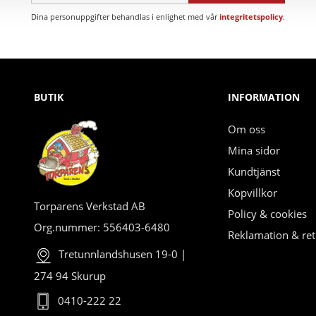
Dina personuppgifter behandlas i enlighet med vår
integritetspolicy
.
BUTIK
INFORMATION
Om oss
Mina sidor
Kundtjänst
Köpvillkor
Torparens Verkstad AB
Policy & cookies
Org.nummer: 556403-6480
Reklamation & ret
Tretunnlandshusen 19-0 |
274 94 Skurup
0410-222 22