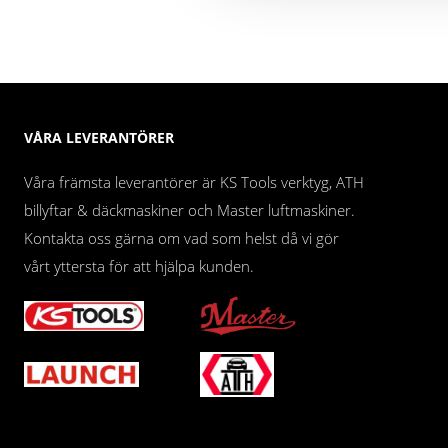
VÅRA LEVERANTÖRER
Våra främsta leverantörer är KS Tools verktyg, ATH
billyftar & däckmaskiner och Master luftmaskiner.
Kontakta oss gärna om vad som helst då vi gör
vårt yttersta för att hjälpa kunden.