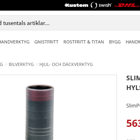
HANDVERKTYG
GNISTFRITT
ROSTFRITT & TITAN
BYGG
HANDM
G
BILVERKTYG
HJUL- OCH DÄCKVERKTYG
SLI
HYL
SlimP
56
Ned