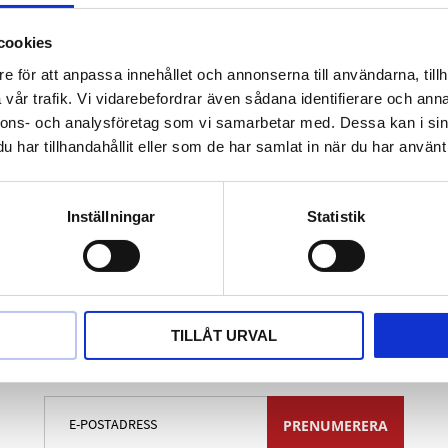
tivering
för arbete på alu-fälgar utan skador
cookies
ts för skydd av hjulskruvarnas ovansidor
e för att anpassa innehållet och annonserna till användarna, tillh
an bytas ut
vår trafik. Vi vidarebefordrar även sådana identifierare och anna
er nyckelstorlek
nnons- och analysföretag som vi samarbetar med. Dessa kan i sin
d fosfor
har tillhandahållit eller som de har samlat in när du har använt 
den
Inställningar
Statistik
TILLÅT URVAL
Nyhetsbrev
PRENUMERERA