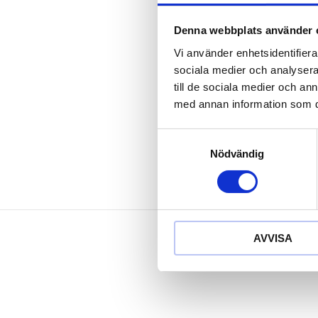
För maskinak
Plastmantlad 
Denna webbplats använder 
med plastinsa
Vi använder enhetsidentifierar
Plasthylsan k
sociala medier och analysera 
Färgkodad eft
till de sociala medier och a
Behandlat me
med annan information som du 
Krom molyb
Samtyckesval
Nödvändig
AVVISA