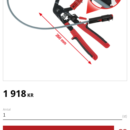
1 918
KR
Antal
st