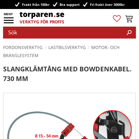
Frakt från 100kr
Bra support
Fri frakt över 3000kr
Meny
Favoriter
Kundv
FORDONSVERKTYG
LASTBILSVERKTYG
MOTOR- OCH
BRÄNSLESYSTEM
SLANGKLÄMTÅNG MED BOWDENKABEL.
730 MM