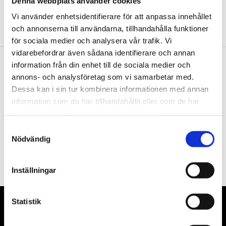
Denna webbplats använder cookies
Vi använder enhetsidentifierare för att anpassa innehållet
och annonserna till användarna, tillhandahålla funktioner
för sociala medier och analysera vår trafik. Vi
vidarebefordrar även sådana identifierare och annan
information från din enhet till de sociala medier och
Nyhetsbrev
annons- och analysföretag som vi samarbetar med.
Dessa kan i sin tur kombinera informationen med annan
information som du har tillhandahållit eller som de har
samlat in när du har använt deras tjänster.
Samtyckesval
PRENUMERERA
Nödvändig
Dina personuppgifter behandlas i enlighet med vår
integritetspolicy
.
Inställningar
Statistik
VÅRA LEVERANTÖRER