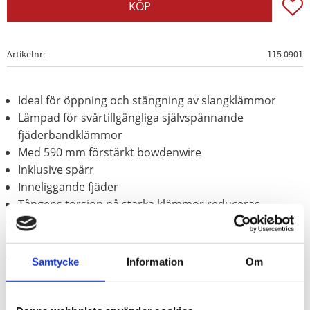
Lägg t
KÖP
Artikelnr
115.0901
Ideal för öppning och stängning av slangklämmor
Lämpad för svårtillgängliga självspännande
fjäderbandklämmor
Med 590 mm förstärkt bowdenwire
Inklusive spärr
Inneliggande fjäder
Tångens torsion på starka klämmor reduceras
Med snabbbytessytem för ersättnings-bowdenwire
Med 2-komponent-handtag
härdat stål
Samtycke
Information
Om
Användningsområden
: MUBEA och NORMA