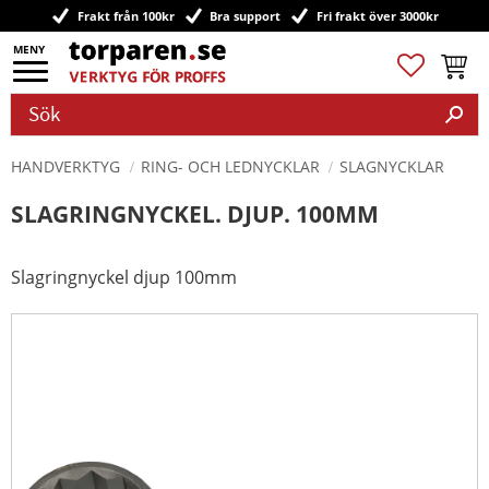
Frakt från 100kr
Bra support
Fri frakt över 3000kr
Meny
Favoriter
Kundv
HANDVERKTYG
RING- OCH LEDNYCKLAR
SLAGNYCKLAR
SLAGRINGNYCKEL. DJUP. 100MM
Slagringnyckel djup 100mm