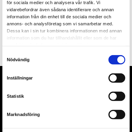
Nyhetsbrev
för sociala medier och analysera vår trafik. Vi
vidarebefordrar även sådana identifierare och annan
information från din enhet till de sociala medier och
annons- och analysföretag som vi samarbetar med.
Dessa kan i sin tur kombinera informationen med annan
PRENUMERERA
information som du har tillhandahållit eller som de har
samlat in när du har använt deras tjänster.
Dina personuppgifter behandlas i enlighet med vår
integritetspolicy
.
Samtyckesval
Nödvändig
Inställningar
VÅRA LEVERANTÖRER
Våra främsta leverantörer är KS Tools verktyg, ATH billyftar
Statistik
& däckmaskiner och Master luftmaskiner. Kontakta oss
gärna om vad som helst då vi gör vårt yttersta för att hjälpa
Marknadsföring
kunden.