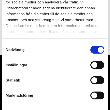
Nyhetsbrev
för sociala medier och analysera vår trafik. Vi
vidarebefordrar även sådana identifierare och annan
information från din enhet till de sociala medier och
annons- och analysföretag som vi samarbetar med.
Dessa kan i sin tur kombinera informationen med annan
PRENUMERERA
information som du har tillhandahållit eller som de har
samlat in när du har använt deras tjänster.
Dina personuppgifter behandlas i enlighet med vår
integritetspolicy
.
Samtyckesval
Nödvändig
Inställningar
VÅRA LEVERANTÖRER
Våra främsta leverantörer är KS Tools verktyg, ATH billyftar
Statistik
& däckmaskiner och Master luftmaskiner. Kontakta oss
gärna om vad som helst då vi gör vårt yttersta för att hjälpa
Marknadsföring
kunden.