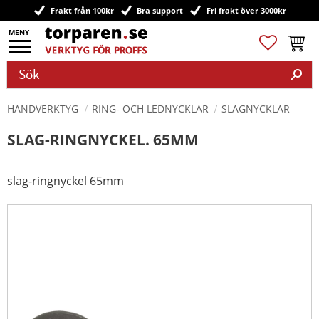
Frakt från 100kr
Bra support
Fri frakt över 3000kr
Meny
Favoriter
Kundv
HANDVERKTYG
RING- OCH LEDNYCKLAR
SLAGNYCKLAR
SLAG-RINGNYCKEL. 65MM
slag-ringnyckel 65mm