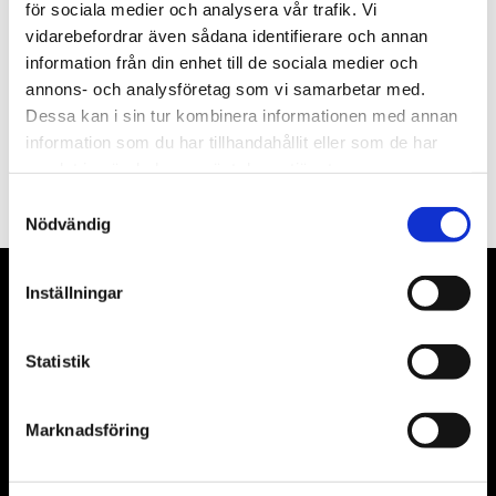
Nyhetsbrev
för sociala medier och analysera vår trafik. Vi
vidarebefordrar även sådana identifierare och annan
information från din enhet till de sociala medier och
annons- och analysföretag som vi samarbetar med.
Dessa kan i sin tur kombinera informationen med annan
PRENUMERERA
information som du har tillhandahållit eller som de har
samlat in när du har använt deras tjänster.
Dina personuppgifter behandlas i enlighet med vår
integritetspolicy
.
Samtyckesval
Nödvändig
Inställningar
VÅRA LEVERANTÖRER
Våra främsta leverantörer är KS Tools verktyg, ATH billyftar
Statistik
& däckmaskiner och Master luftmaskiner. Kontakta oss
gärna om vad som helst då vi gör vårt yttersta för att hjälpa
Marknadsföring
kunden.