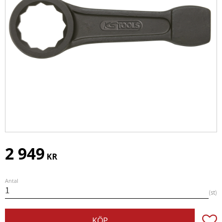
2 949
KR
Antal
st
Lägg t
KÖP