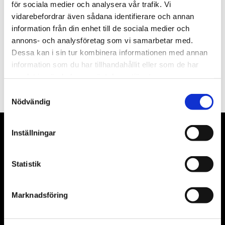
Nyhetsbrev
för sociala medier och analysera vår trafik. Vi
vidarebefordrar även sådana identifierare och annan
information från din enhet till de sociala medier och
annons- och analysföretag som vi samarbetar med.
Dessa kan i sin tur kombinera informationen med annan
PRENUMERERA
information som du har tillhandahållit eller som de har
samlat in när du har använt deras tjänster.
Dina personuppgifter behandlas i enlighet med vår
integritetspolicy
.
Samtyckesval
Nödvändig
Inställningar
VÅRA LEVERANTÖRER
Våra främsta leverantörer är KS Tools verktyg, ATH billyftar
Statistik
& däckmaskiner och Master luftmaskiner. Kontakta oss
gärna om vad som helst då vi gör vårt yttersta för att hjälpa
Marknadsföring
kunden.