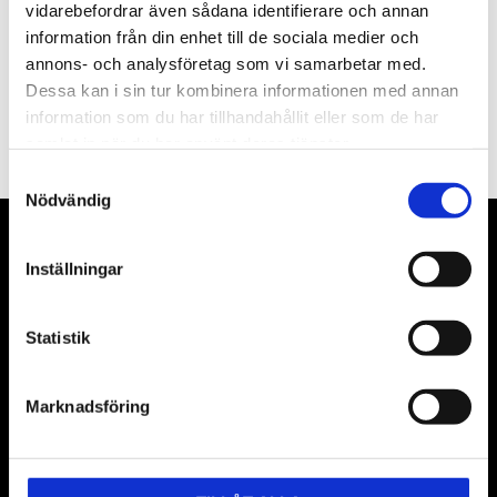
vidarebefordrar även sådana identifierare och annan
information från din enhet till de sociala medier och
annons- och analysföretag som vi samarbetar med.
PRENUMERERA
Dessa kan i sin tur kombinera informationen med annan
information som du har tillhandahållit eller som de har
Dina personuppgifter behandlas i enlighet med vår
integritetspolicy
.
samlat in när du har använt deras tjänster.
Samtyckesval
Nödvändig
VÅRA LEVERANTÖRER
Inställningar
Våra främsta leverantörer är KS Tools verktyg, ATH billyftar
& däckmaskiner och Master luftmaskiner. Kontakta oss
Statistik
gärna om vad som helst då vi gör vårt yttersta för att hjälpa
kunden.
Marknadsföring