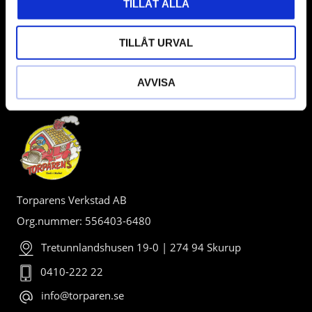
TILLÅT ALLA
TILLÅT URVAL
AVVISA
BUTIK
Torparens Verkstad AB
Org.nummer: 556403-6480
Tretunnlandshusen 19-0 | 274 94 Skurup
0410-222 22
info@torparen.se