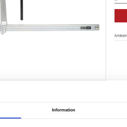
Artikel
stål- och fordonsbyggnad
filskena med bakre tandning
yckplatta
Information
ickbart vipphandtag