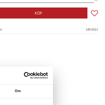
st
Lägg till
KÖP
nr
145.0311
Om