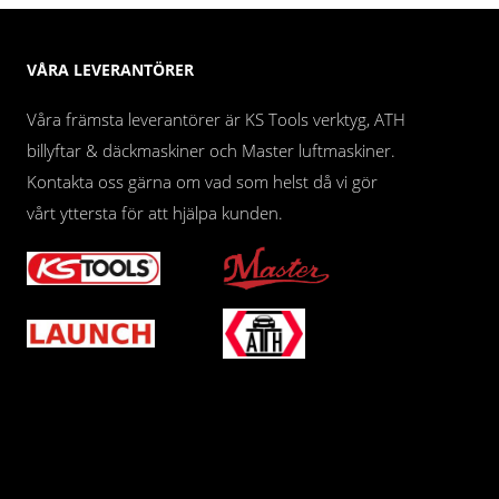
VÅRA LEVERANTÖRER
Våra främsta leverantörer är KS Tools verktyg, ATH
billyftar & däckmaskiner och Master luftmaskiner.
Kontakta oss gärna om vad som helst då vi gör
vårt yttersta för att hjälpa kunden.