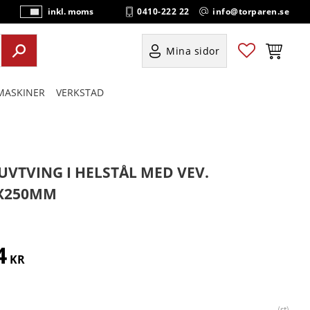
0410-222 22
info@torparen.se
inkl. moms
P
ri
s
Favoriter
Kundvag
Mina sidor
e
r
ASKINER
VERKSTAD
vi
s
a
s
UVTVING I HELSTÅL MED VEV.
X250MM
4
KR