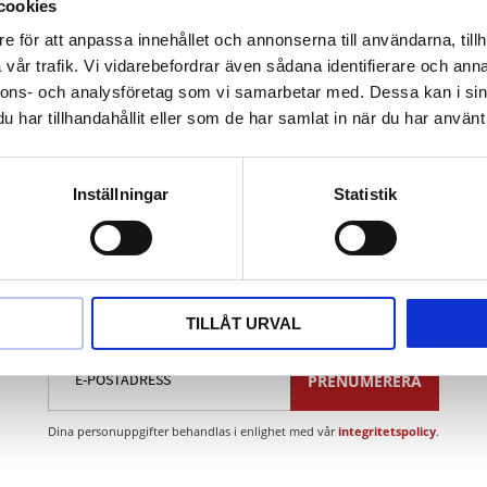
st spindel
cookies
stål
e för att anpassa innehållet och annonserna till användarna, tillh
- och glidbygel smidd
vår trafik. Vi vidarebefordrar även sådana identifierare och anna
nnons- och analysföretag som vi samarbetar med. Dessa kan i sin
har tillhandahållit eller som de har samlat in när du har använt 
Inställningar
Statistik
Nyhetsbrev
TILLÅT URVAL
PRENUMERERA
Dina personuppgifter behandlas i enlighet med vår
integritetspolicy
.