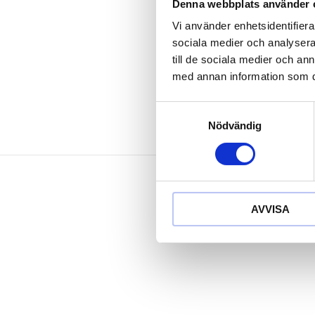
extremt robu
Denna webbplats använder 
profilskena i 
Vi använder enhetsidentifierar
Fastsättnings
sociala medier och analysera 
förzinkad
till de sociala medier och a
med annan information som du 
Samtyckesval
Nödvändig
AVVISA