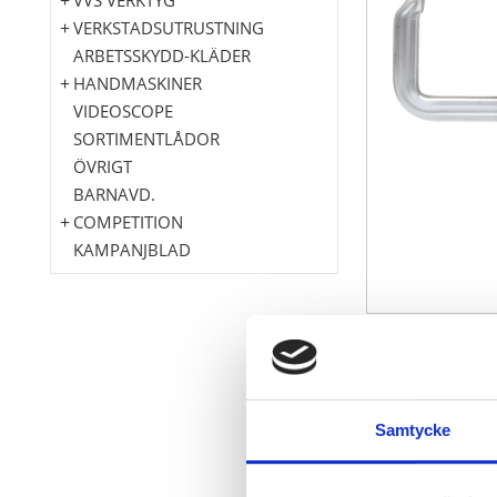
VERKSTADSUTRUSTNING
ARBETSSKYDD-KLÄDER
HANDMASKINER
VIDEOSCOPE
SORTIMENTLÅDOR
ÖVRIGT
BARNAVD.
COMPETITION
KAMPANJBLAD
idealisk för 
Dubbel-T-pro
med rörlig tr
Samtycke
med genomst
hög stabilitet