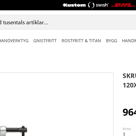
HANDVERKTYG
GNISTFRITT
ROSTFRITT & TITAN
BYGG
HANDM
SKR
120
96
Antal