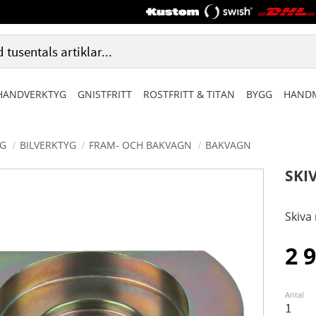
HANDVERKTYG
GNISTFRITT
ROSTFRITT & TITAN
BYGG
HANDM
G
BILVERKTYG
FRAM- OCH BAKVAGN
BAKVAGN
SKI
Skiva
2 
Antal