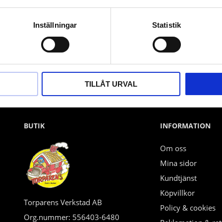
Nyhetsbrev
Inställningar
Statistik
PRENUMERERA
Dina personuppgifter behandlas i enlighet med vår
integritetspolicy
.
TILLÅT URVAL
BUTIK
INFORMATION
Om oss
Mina sidor
Kundtjänst
Köpvillkor
Torparens Verkstad AB
Policy & cookies
Org.nummer: 556403-6480