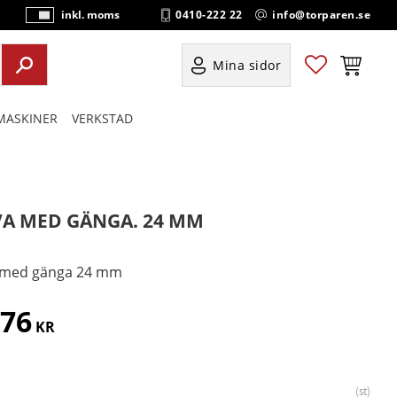
0410-222 22
info@torparen.se
inkl. moms
P
ri
s
Favoriter
Kundvag
Mina sidor
e
r
ASKINER
VERKSTAD
vi
s
a
s
VA MED GÄNGA. 24 MM
 med gänga 24 mm
976
KR
st