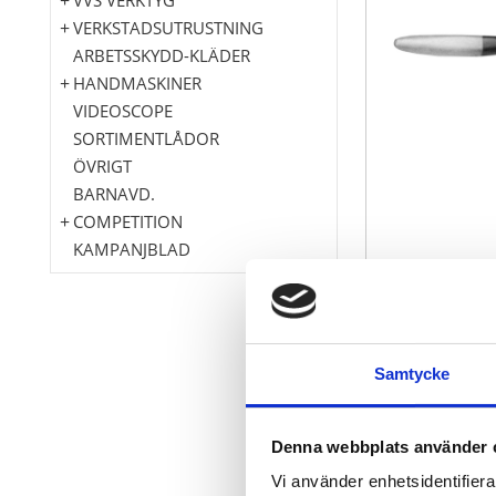
VERKSTADSUTRUSTNING
ARBETSSKYDD-KLÄDER
HANDMASKINER
VIDEOSCOPE
SORTIMENTLÅDOR
ÖVRIGT
BARNAVD.
COMPETITION
KAMPANJBLAD
amerikansk 
Samtycke
Polerad arbe
bockad besla
med trähand
Denna webbplats använder 
Speciellt-verk
Vi använder enhetsidentifierar