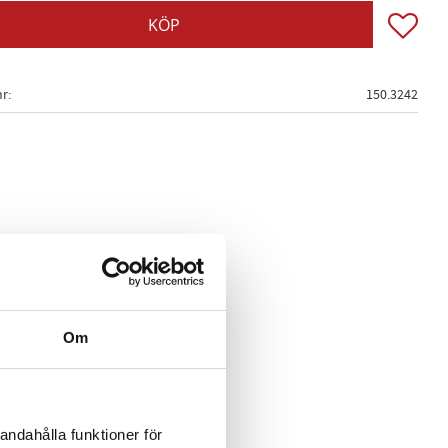
Lägg till
KÖP
nr
150.3242
Om
andahålla funktioner för