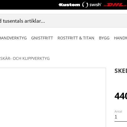
HANDVERKTYG
GNISTFRITT
ROSTFRITT & TITAN
BYGG
HANDM
SKÄR- OCH KLIPPVERKTYG
SKE
44
Antal