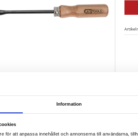
Artikel
form
Information
tsyta
g
tag
cookies
tygsstål
e för att anpassa innehållet och annonserna till användarna, tillh