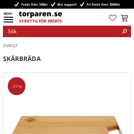
Frakt från 100kr
Bra support
Fri frakt över 3000kr
Meny
Favoriter
Kundv
ÖVRIGT
SKÄRBRÄDA
69
%