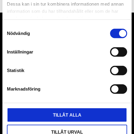
Dessa kan i sin tur kombinera informationen med annan
information som du har tillhandahållit eller som de har
samlat in när du har använt deras tjänster.
VÅRA LEVERANTÖRER
Samtyckesval
Nödvändig
Våra främsta leverantörer är KS Tools verktyg, ATH billyftar
& däckmaskiner och Master luftmaskiner. Kontakta oss
Inställningar
gärna om vad som helst då vi gör vårt yttersta för att hjälpa
kunden.
Statistik
Marknadsföring
TILLÅT ALLA
TILLÅT URVAL
BUTIK