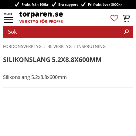
Frakt från 100kr
Bra support
Fri frakt över 3000kr
Meny
Favoriter
Kundv
FORDONSVERKTYG
BILVERKTYG
INSPRUTNING
SILIKONSLANG 5.2X8.8X600MM
Silikonslang 5.2x8.8x600mm